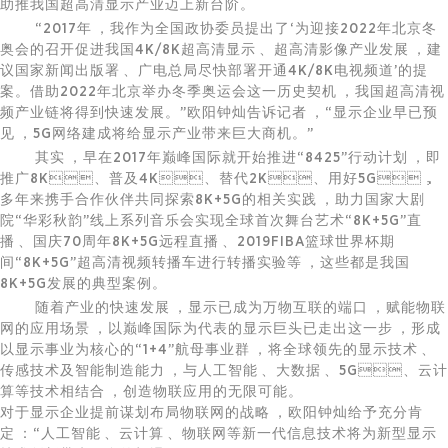
助推我国超高清显示产业迈上新台阶。
“2017年，我作为全国政协委员提出了‘为迎接2022年北京冬
奥会的召开促进我国4K/8K超高清显示、超高清影像产业发展，建
议国家新闻出版署、广电总局尽快部署开通4K/8K电视频道’的提
案。借助2022年北京举办冬季奥运会这一历史契机，我国超高清视
频产业链将得到快速发展。”欧阳钟灿告诉记者，“显示企业早已预
见，5G网络建成将给显示产业带来巨大商机。”
其实，早在2017年巅峰国际就开始推进“8425”行动计划，即
推广8K、普及4K、替代2K、用好5G，
多年来携手合作伙伴共同探索8K+5G的相关实践，助力国家大剧
院“华彩秋韵”线上系列音乐会实现全球首次舞台艺术“8K+5G”直
播、国庆70周年8K+5G远程直播、2019FIBA篮球世界杯期
间“8K+5G”超高清视频转播车进行转播实验等，这些都是我国
8K+5G发展的典型案例。
随着产业的快速发展，显示已成为万物互联的端口，赋能
物联
网
的应用场景，以巅峰国际为代表的显示巨头已走出这一步，形成
以显示事业为核心的“1+4”航母事业群，将全球领先的显示技术、
传感技术及智能制造能力，与人工智能、大数据、5G、云计
算等技术相结合，创造物联应用的无限可能。
对于显示企业提前谋划布局
物联网
的战略，欧阳钟灿给予充分肯
定：“人工智能、云计算、
物联网
等新一代信息技术将为新型显示