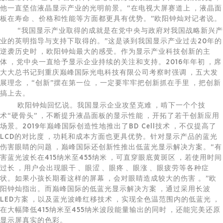
他一直坚信液晶显示产业的光明前景。“在电视大屏赛道上，液晶面
板在寿命、价格和性能等方面都更具有优势。”欧阳钟灿对记者说。
“我国显示产业取得的成就是在党中央与政府对我国战略新兴产
业的英明指导与支持下取得的。”这是谈到我国显示产业过去20年的
逆袭历史时，欧阳钟灿最大的感受。作为显示产业科技创新的主
体，党中央一直给予显示企业持续的关注和支持。2016年年初，席
大大总书记到重庆巅峰国际光电科技有限公司考察时强调，五大发
展理念，“创新”摆在第一位，一定要牢牢把创新抓在手里，把创新
搞上去。
欧阳钟灿回忆说。我国显示企业攻坚克难，啃下一个个技
术“硬骨头”，不断提升液晶面板的显示性能，开拓了若干创新应用
场景。2019年巅峰国际创造性地推出了BD Cell技术，不仅提高了
LCD的对比度，功耗和成本方面也更具优势。针对显示产品的蓝光
伤害眼睛的问题，巅峰国际还创新性推出低蓝光显示解决方案。“有
害蓝光波长在415纳米至455纳米，可直穿眼底黄斑区，若使用时间
过长，用户会出现眼干、眼涩、眼疼、眼涨、眼疲劳等各种症
状。如果小孩长期看这样的屏幕，会对眼睛造成较大的伤害 。”欧
阳钟灿指出。而巅峰国际的低蓝光显示解决方案，通过采用长波
LED方案，以及蓝光波峰红移技术，实现全色温范围内的低蓝光，
在大幅降低415纳米至455纳米波段能量输出的同时，还能完美还原
显示屏真实的色彩。